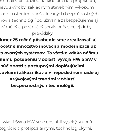
 realizácií stavieb na kľúč počnúc projekciou,
pravou výroby, základným stavebným výkopom
čiac spustením nainštalovaných bezpečnostných
mov a technológií do užívania zabezpečujeme aj
h záručný a pozáručný servis počas celej doby
prevádzky.
akmer 25-ročné pôsobenie sme zrealizovali aj
očetné množstvo inovácií a modernizácií už
talovaných systémov. To všetko vďaka nášmu
vnemu pôsobeniu v oblasti vývoja HW a SW v
súčinnosti s postupnými doplňujúcimi
davkami zákazníkov a v neposlednom rade aj
s vývojovými trendmi v oblasti
bezpečnostných technológií.
i vývoji SW a HW sme dosiahli vysoký stupeň
tegrácie s protipožiarnými, technologickými,