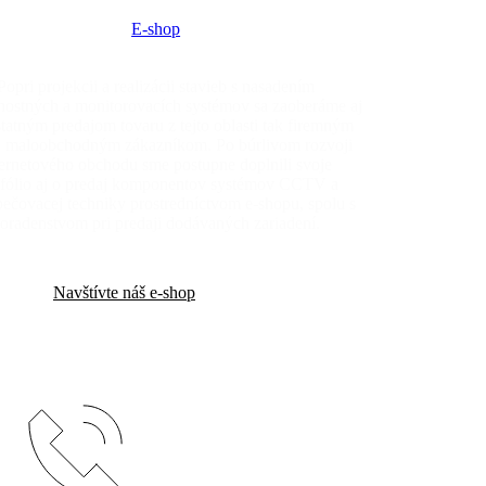
E-shop
Popri projekcii a realizácii stavieb s nasadením
nostných a monitorovacích systémov sa zaoberáme aj
tatným predajom tovaru z tejto oblasti tak firemným
j maloobchodným zákazníkom. Po búrlivom rozvoji
ternetového obchodu sme postupne doplnili svoje
tfólio aj o predaj komponentov systémov CCTV a
ečovacej techniky prostredníctvom e-shopu, spolu s
oradenstvom pri predaji dodávaných zariadení.
Navštívte náš e-shop