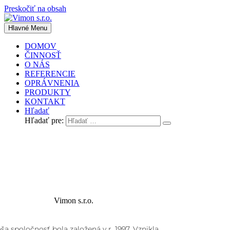
Preskočiť na obsah
Hlavné Menu
DOMOV
ČINNOSŤ
O NÁS
REFERENCIE
OPRÁVNENIA
PRODUKTY
KONTAKT
Hľadať
Hľadať pre:
O nás
Vimon s.r.o.
ša spoločnosť bola založená v r. 1997. Vznikla