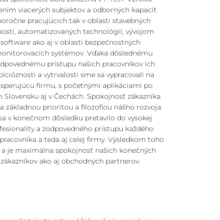
ením viacerých subjektov a odborných kapacít
horočne pracujúcich tak v oblasti stavebných
ností, automatizovaných technológií, vývojom
software ako aj v oblasti bezpečnostných
onitorovacích systémov. Vďaka dôslednému
odpovednému prístupu našich pracovníkov ich
icióznosti a vytrvalosti sme sa vypracovali na
sperujúcu firmu, s početnými aplikáciami po
 Slovensku aj v Čechách. Spokojnosť zákazníka
la základnou prioritou a filozofiou nášho rozvoja.
sa v konečnom dôsledku pretavilo do vysokej
fesionality a zodpovedného prístupu každého
pracovníka a teda aj celej firmy. Výsledkom toho
 a je maximálna spokojnosť našich konečných
zákazníkov ako aj obchodných partnerov.