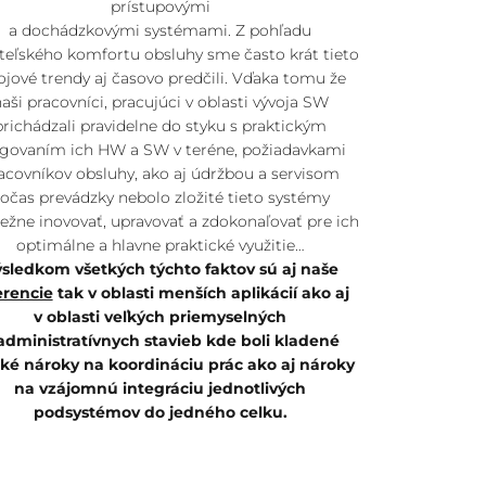
prístupovými
a dochádzkovými systémami. Z pohľadu
ateľského komfortu obsluhy sme často krát tieto
ojové trendy aj časovo predčili. Vďaka tomu že
aši pracovníci, pracujúci v oblasti vývoja SW
prichádzali pravidelne do styku s praktickým
govaním ich HW a SW v teréne, požiadavkami
acovníkov obsluhy, ako aj údržbou a servisom
očas prevádzky nebolo zložité tieto systémy
ežne inovovať, upravovať a zdokonaľovať pre ich
optimálne a hlavne praktické využitie…
sledkom všetkých týchto faktov sú aj naše
erencie
tak v oblasti menších aplikácií ako aj
v oblasti veľkých priemyselných
administratívnych stavieb kde boli kladené
ké nároky na koordináciu prác ako aj nároky
na vzájomnú integráciu jednotlivých
podsystémov do jedného celku.