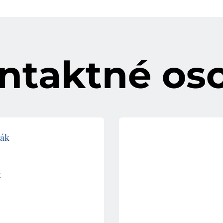
ntaktné os
zák
k