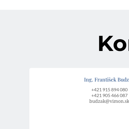
Ko
Ing. František Bud
+421 915 894 080
+421 905 466 087
budzak@vimon.s