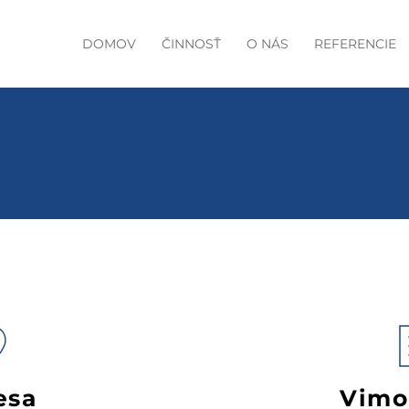
DOMOV
ČINNOSŤ
O NÁS
REFERENCIE
Kontakt
esa
Vimon