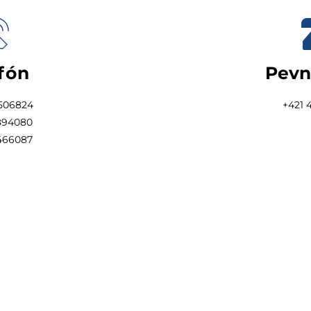
fón
Pevn
 506824
+421 4
 894080
466087 