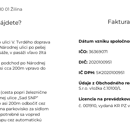
0 01 Žilina
Faktura
ájdete?
Dátum vzniku spoločnos
o ulici V. Tvrdého doprava 
Národnej ulici po pešej 
IČO:
 36369071
že, v pasáži vľavo žltá 
DIČ:
 2020100951
z podchod po Národnej 
si cca 200m vpravo do 
IČ DPH:
 SK2020100951
Údaje z Obchodného reg
S.r.o. vložka č.10100/L
(cesta popri železnične 
nej ulice „Sad SNP“ 
Licencia na prevádzkova
 asi 200m odbočiť cez 
č. 001910, vydaná KR PZ v 
na parkovisko za sídlom 
 potrebné sa vopred 
upu cez automatickú 