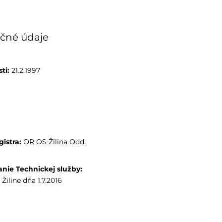
čné údaje
ti:
 21.2.1997
istra:
 OR OS Žilina Odd. 
nie Technickej služby:
Žiline dňa 1.7.2016