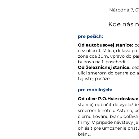
Národná 7, 01
Kde nás n
pre peších: 
Od autobusovej stanice:
 p
cez ulicu J. Milca, doľava po 
zóne cca 30m, vpravo do pasá
budova na 1. poschodí.
Od železničnej stanice:
 ce
ulici smerom do centra po a
tej istej pasáže…
pre mobilných:
Od ulice P.O.Hviezdoslava:
stanici) odbočiť do vydlážde
smerom k hotelu Astória, po
čiernu kovanú bránu doľava 
firmy. V prípade návštevy je
ohlásiť pre umožnenie príst
bránu.