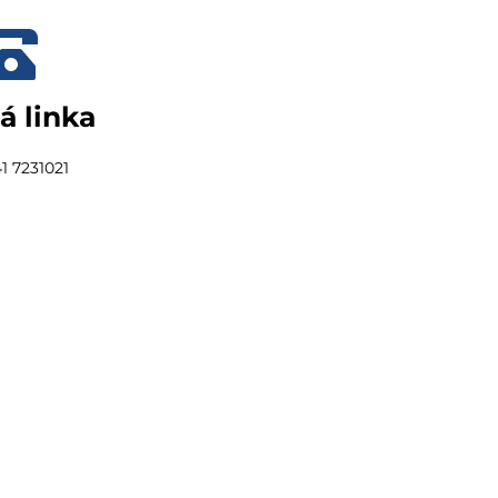
á linka
1 7231021